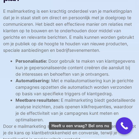
E mailmarketing is een krachtig onderdeel van je marketingplan
dat je in staat stelt om direct en persoonlijk met je doelgroep te
communiceren. Het biedt een effectieve manier om relaties met
klanten op te bouwen en te onderhouden door middel van
gerichte en relevante berichten. E mails kunnen worden gebruikt
om je publiek op de hoogte te houden van nieuwe producten,
speciale aanbiedingen en bedrijfsevenementen.
Personalisatie:
Door gebruik te maken van klantgegevens
kun je gepersonaliseerde content creëren die aansluit bij
de interesses en behoeften van je ontvangers.
Automatisering:
Met e mailautomatisering kun je gerichte
campagnes opzetten die automatisch worden verzonden
op basis van specifieke triggers of klantgedrag.
Meetbare resultaten:
E mailmarketing biedt gedetailleerde
analyse inzichten, zoals openen klikfrequenties, waardoor
je de effectiviteit van je campagnes kunt meten en
optimaliseren.
Door e mailmarketing strategisch in je plan op te nemen, vergroot
Heeft u een vraag? Bel ons nu
je de kans op klantbetrokkenheid en conversie, terwijl je